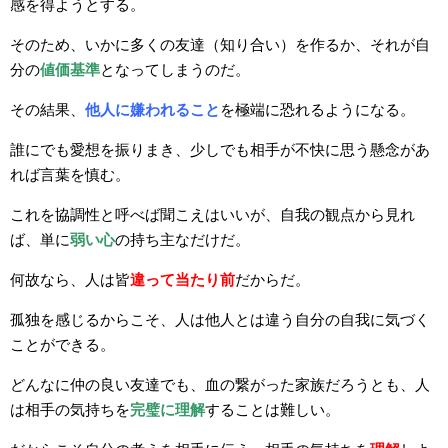
感を得ようとする。
そのため、いかに多くの友達（知り合い）を作るか、それが自
分の
値
価
基準
となってしまうのだ。
その結果、
他人に嫌われること
を極端に恐れるようになる。
誰にでも愛想を振りまき、少しでも相手が不快に思う懸念があ
れば言葉を慎む。
これを協調性と呼べば聞こえはいいが、自我の観点から見れ
ば、単に
弱い心
の持ち主なだけだ。
何故なら、人は皆
違って当たり前
だからだ。
孤独を感じるからこそ、人は他人とは違う自分の自我に気づく
ことができる。
どんなに仲の良い友達でも、血の繋がった家族だろうとも、人
は相手の気持ちを
完璧に理解
することは難しい。