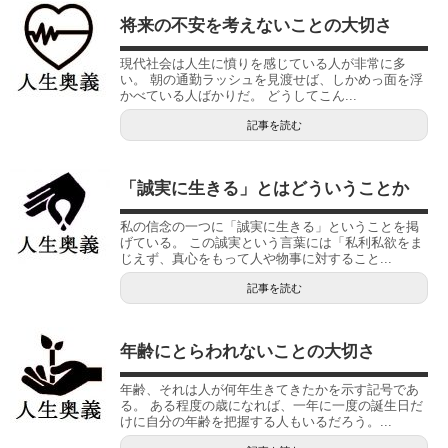
将来の不安を考えないことの大切さ
現代社会は人生に憤りを感じている人が非常に多
い。 朝の通勤ラッシュを見渡せば、しかめっ面を浮
かべている人ばかりだ。 どうしてこん...
記事を読む
「誠実に生きる」とはどういうことか
私の信念の一つに「誠実に生きる」ということを掲
げている。 この誠実という言葉には「私利私欲をま
じえず、真心をもって人や物事に対すること...
記事を読む
年齢にとらわれないことの大切さ
年齢、それは人が何年生きてきたかを示す記号であ
る。 ある程度の歳になれば、一年に一度の誕生日だ
けに自分の年齢を把握する人もいるだろう。...