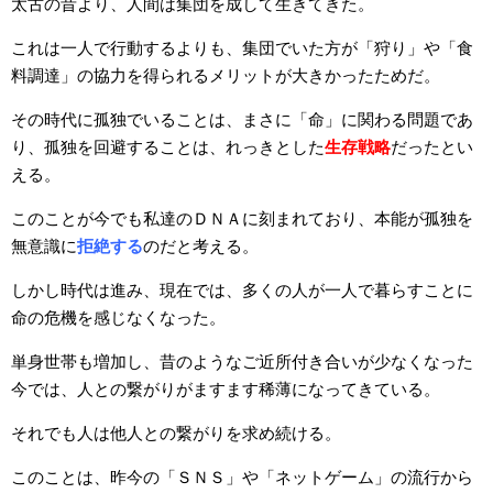
太古の昔より、人間は集団を成して生きてきた。
これは一人で行動するよりも、集団でいた方が「狩り」や「食
料調達」の協力を得られるメリットが大きかったためだ。
その時代に孤独でいることは、まさに「命」に関わる問題であ
り、孤独を回避することは、れっきとした
生存戦略
だったとい
える。
このことが今でも私達のＤＮＡに刻まれており、本能が孤独を
無意識に
拒絶する
のだと考える。
しかし時代は進み、現在では、多くの人が一人で暮らすことに
命の危機を感じなくなった。
単身世帯も増加し、昔のようなご近所付き合いが少なくなった
今では、人との繋がりがますます稀薄になってきている。
それでも人は他人との繋がりを求め続ける。
このことは、昨今の「ＳＮＳ」や「ネットゲーム」の流行から