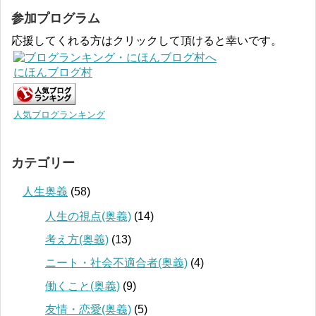
参加プログラム
応援してくれる方はクリックして頂けると幸いです。
にほんブログ村
人気ブログランキング
カテゴリー
人生奥義
(58)
人生の視点(奥義)
(14)
考え方(奥義)
(13)
ニート・社会不適合者(奥義)
(4)
働くこと(奥義)
(9)
友情・恋愛(奥義)
(5)