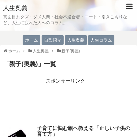
人生奥義
真面目系クズ・ダメ人間・社会不適合者・ニート・引きこもりな
ど、人生に疲れた人へのコラム。
ホーム
自己紹介
人生奥義
人生コラム
ホーム
人生奥義
親子(奥義)
「
親子(奥義)
」
一覧
スポンサーリンク
子育てに悩む親へ教える「正しい子供の
育て方」