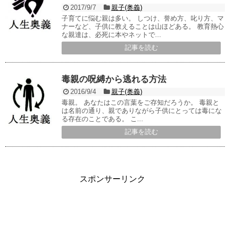
2017/9/7
親子(奥義)
子育てに悩む親は多い。 しつけ、誉め方、叱り方、マ
ナーなど、子供に教えることは山ほどある。 教育熱心
な親達は、必死に本やネットで...
記事を読む
毒親の呪縛から逃れる方法
2016/9/4
親子(奥義)
毒親。 あなたはこの言葉をご存知だろうか。 毒親と
は名前の通り、親でありながら子供にとっては毒にな
る存在のことである。 こ...
記事を読む
スポンサーリンク