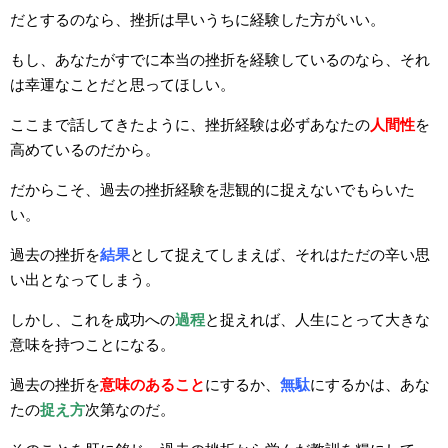
だとするのなら、挫折は早いうちに経験した方がいい。
もし、あなたがすでに本当の挫折を経験しているのなら、それ
は幸運なことだと思ってほしい。
ここまで話してきたように、挫折経験は必ずあなたの
人間性
を
高めているのだから。
だからこそ、過去の挫折経験を悲観的に捉えないでもらいた
い。
過去の挫折を
結果
として捉えてしまえば、それはただの辛い思
い出となってしまう。
しかし、これを成功への
過程
と捉えれば、人生にとって大きな
意味を持つことになる。
過去の挫折を
意味のあること
にするか、
無駄
にするかは、あな
たの
捉え
方
次第なのだ。