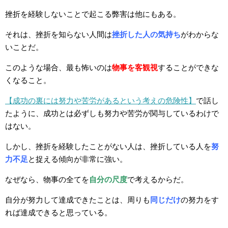
挫折を経験しないことで起こる弊害は他にもある。
それは、挫折を知らない人間は
挫折した人の気持ち
がわからな
いことだ。
このような場合、最も怖いのは
物事を客観視
することができな
くなること。
【成功の裏には努力や苦労があるという考えの危険性】
で話し
たように、成功とは必ずしも努力や苦労が関与しているわけで
はない。
しかし、挫折を経験したことがない人は、挫折している人を
努
力不足
と捉える傾向が非常に強い。
なぜなら、物事の全てを
自分の尺度
で考えるからだ。
自分が努力して達成できたことは、周りも
同じだけ
の努力をす
れば達成できると思っている。