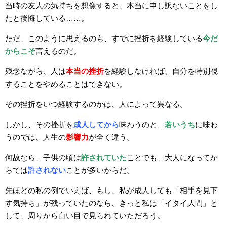
当時の友人の気持ちを想像すると、本当に申し訳ないことをし
たと後悔している……。
ただ、このように思えるのも、すでに挫折を経験している
今だ
からこそ
言えるのだ。
残念ながら、人は
本当の挫折
を経験しなければ、自分を特別視
することをやめることはできない。
その挫折をいつ経験するのかは、人によって異なる。
しかし、その挫折を
成人してから
味わうのと、
若いうち
に味わ
うのでは、人生の
影響力
が全く違う。
何故なら、子供の頃は
許されていた
ことでも、大人になってか
らでは
許されない
ことが多いからだ。
先ほどの私の例でいえば、もし、私が成人しても「相手を見下
す気持ち」が残っていたのなら、きっと私は「イタイ人間」と
して、周りから白い目で見られていただろう。