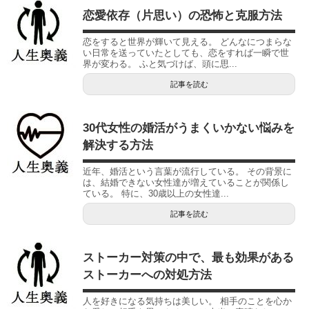
恋愛依存（片思い）の恐怖と克服方法
恋をすると世界が輝いて見える。 どんなにつまらな
い日常を送っていたとしても、恋をすれば一瞬で世
界が変わる。 ふと気づけば、頭に思...
記事を読む
30代女性の婚活がうまくいかない悩みを
解決する方法
近年、婚活という言葉が流行している。 その背景に
は、結婚できない女性達が増えていることが関係し
ている。 特に、30歳以上の女性達...
記事を読む
ストーカー対策の中で、最も効果がある
ストーカーへの対処方法
人を好きになる気持ちは美しい。 相手のことを心か