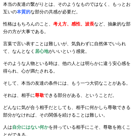
本当の友達の繋がりとは、そのようなものではなく、もっとお
互いの
本質的
な部分の共感が必要だ。
性格はもちろんのこと、
考え方、感性、波長
など、抽象的な部
分の方が大事である。
言葉で言い表すことは難しいが、気負わずに自然体でいられ
て、なんとなく
居心地
がいいという感覚。
そのような人物といる時は、他の人とは明らかに違う安心感を
得られ、心が満たされる。
そして、本当の友達の条件には、もう一つ大切なことがある。
それは、相手に
尊敬
できる部分がある、ということだ。
どんなに気が合う相手だとしても、相手に何かしら尊敬できる
部分がなければ、その関係を続けることは難しい。
人は
自分にはない何か
を持っている相手にこそ、尊敬を抱くこ
とができる。