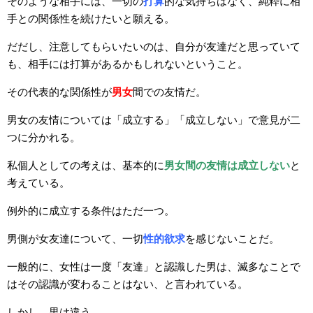
そのような相手には、一切の
打算
的な気持ちはなく、純粋に相
手との関係性を続けたいと願える。
だだし、注意してもらいたいのは、自分が友達だと思っていて
も、相手には打算があるかもしれないということ。
その代表的な関係性が
男女
間での友情だ。
男女の友情については「成立する」「成立しない」で意見が二
つに分かれる。
私個人としての考えは、基本的に
男女間の友情は成立しない
と
考えている。
例外的に成立する条件はただ一つ。
男側が女友達について、一切
性的欲求
を感じないことだ。
一般的に、女性は一度「友達」と認識した男は、滅多なことで
はその認識が変わることはない、と言われている。
しかし、男は違う。