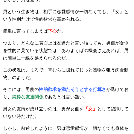
男という生き物は、相手に恋愛感情が一切なくても、「女」と
いう性別だけで性的欲求を高められる。
簡単に言ってしまえば
下心
だ。
つまり、どんなに表面上は友達だと言い張っても、男側が女側
を性的に見ている状態では、あわよくばの機会さえあれば、男
は簡単に一線を越えられるのだ。
この状況は、まるで「草むらに隠れてじっと獲物を狙う肉食動
物」のようだ。
そこには、男側の
性的欲求を満たそうとする打算さ
が透けてお
り、
純粋な友達関係
であるとは言い難い。
男女の友情が成り立つのは、男が女側を
「
女」
として認識して
いない時だけだ。
しかし、前述したように、男は恋愛感情が一切なくても身体を