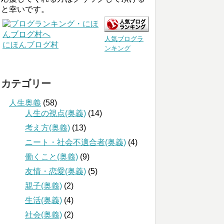
と幸いです。
人気ブログラ
にほんブログ村
ンキング
カテゴリー
人生奥義
(58)
人生の視点(奥義)
(14)
考え方(奥義)
(13)
ニート・社会不適合者(奥義)
(4)
働くこと(奥義)
(9)
友情・恋愛(奥義)
(5)
親子(奥義)
(2)
生活(奥義)
(4)
社会(奥義)
(2)