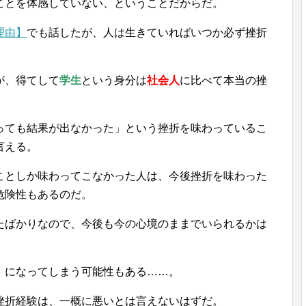
ことを体感していない、ということだからだ。
理由】
でも話したが、人は生きていればいつか必ず挫折
が、得てして
学生
という身分は
社会人
に比べて本当の挫
っても結果が出なかった」という挫折を味わっているこ
言える。
ことしか味わってこなかった人は、今後挫折を味わった
危険性もあるのだ。
たばかりなので、今後も今の心境のままでいられるかは
」になってしまう可能性もある……。
挫折経験は、一概に悪いとは言えないはずだ。