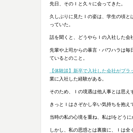
先日、そのＩと久々に会ってきた。
久しぶりに見たＩの姿は、学生の頃と
っていた。
話を聞くと、どうやらＩの入社した会
先輩や上司からの暴言・パワハラは毎
ているとのこと。
【体験談】新卒で入社した会社がブラ
業に入社した経験がある。
そのため、Ｉの境遇は他人事とは思え
きっとＩはさぞかし辛い気持ちを抱え
当時の私の心境を重ね、私はIをどう
しかし、私の思惑とは裏腹に、Ｉは全